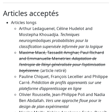
Articles acceptés
Articles longs
Arthur Ledaguenel, Céline Hudelot and
Mostepha Khouadjia.
Techniques
neurosymboliques probabilistes pour la
classification supervisée informée par la logique
Maxime Macé, Tassadit Amghar, Paul Richard
and Emmanuelle Menetrier.
Adaptation de
l’entropie de Rényi généralisée pour l’optimisation
bayésienne.
(article retiré)
Pauline Chiquet, François Lecellier and Philippe
Carré.
Prédiction de profils apprenants sur une
plateforme d’apprentissage en ligne
Olivier Rousselle, Jean-Philippe Poli and Nadia
Ben Abdallah.
Vers une approche floue pour le
design de plan expérimental