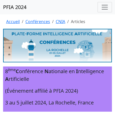
PFIA 2024
Accueil
Conférences
CNIA
Articles
ème
8
C
onférence
N
ationale en
I
ntelligence
A
rtificielle
(Événement affilié à PFIA 2024)
3 au 5 juillet 2024, La Rochelle, France