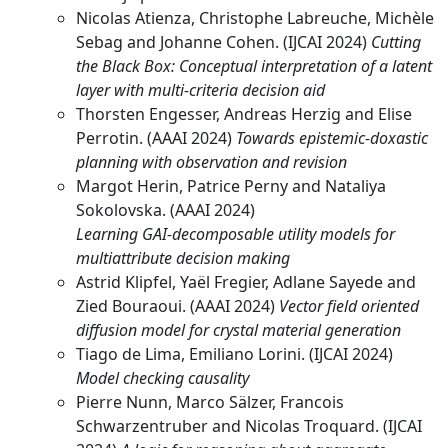
Nicolas Atienza, Christophe Labreuche, Michèle
Sebag and Johanne Cohen. (IJCAI 2024)
Cutting
the Black Box: Conceptual interpretation of a latent
layer with multi-criteria decision aid
Thorsten Engesser, Andreas Herzig and Elise
Perrotin. (AAAI 2024)
Towards epistemic-doxastic
planning with observation and revision
Margot Herin, Patrice Perny and Nataliya
Sokolovska. (AAAI 2024)
Learning GAI-decomposable utility models for
multiattribute decision making
Astrid Klipfel, Yaël Fregier, Adlane Sayede and
Zied Bouraoui. (AAAI 2024)
Vector field oriented
diffusion model for crystal material generation
Tiago de Lima, Emiliano Lorini. (IJCAI 2024)
Model checking causality
Pierre Nunn, Marco Sälzer, Francois
Schwarzentruber and Nicolas Troquard. (IJCAI